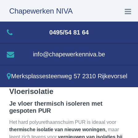
Chapewerken NIVA
Home
0495/54 81 64
Chapewerken
info@chapewerkenniva.be
Excellfloor
Merksplassesteenweg 57 2310 Rijkevorsel
Vloerisolatie
Vloerisolatie
Je vloer thermisch isoleren met
Realisaties
gespoten PUR
Contact
Het hard polyurethaanschuim PUR is ideaal voor
thermische isolatie van nieuwe woningen,
maar
leent zich tevens voor
vernieuwen van isolaties bij