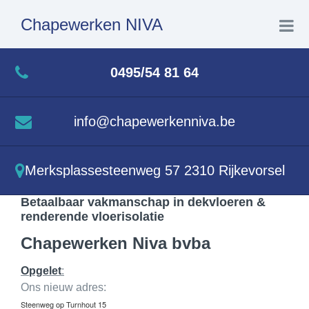
Chapewerken NIVA
Home
0495/54 81 64
Chapewerken
info@chapewerkenniva.be
Excellfloor
Merksplassesteenweg 57 2310 Rijkevorsel
Vloerisolatie
Betaalbaar vakmanschap in dekvloeren &
renderende vloerisolatie
Realisaties
Chapewerken Niva bvba
Opgelet
:
Contact
Ons nieuw adres:
Steenweg op Turnhout 15